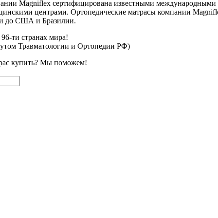
пании Magniflex сертифицирована известными международными 
инскими центрами. Ортопедические матрасы компании Magniflex 
и до США и Бразилии.
96-ти странах мира!
тутом Травматологии и Ортопедии РФ)
трас купить?
Мы поможем!