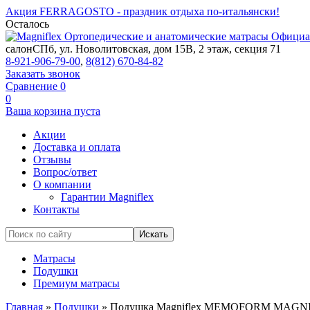
Акция FERRAGOSTO - праздник отдыха по-итальянски!
Осталось
Ортопедические и анатомические матрасы
Официал
салон
СПб, ул. Новолитовская, дом 15В, 2 этаж, секция 71
8-921-906-79-00
,
8(812) 670-84-82
Заказать звонок
Сравнение
0
0
Ваша корзина пуста
Акции
Доставка и оплата
Отзывы
Вопрос/ответ
О компании
Гарантии Magniflex
Контакты
Матрасы
Подушки
Премиум матрасы
Главная
»
Подушки
»
Подушка Magniflex MEMOFORM MAG