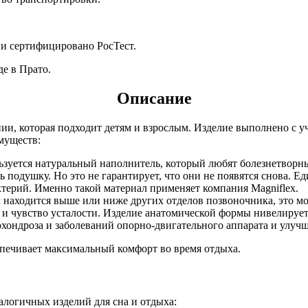
и сертифицировано РосТест.
е в Прато.
Описание
нии, которая подходит детям и взрослым. Изделие выполнено с 
муществ:
ьзуется натуральный наполнитель, который любят болезнетворн
 подушку. Но это не гарантирует, что они не появятся снова. Е
терий. Именно такой материал применяет компания Magniflex.
 находится выше или ниже других отделов позвоночника, это 
 и чувство усталости. Изделие анатомической формы нивелирует
хондроза и заболеваний опорно-двигательного аппарата и улучш
ает максимальный комфорт во время отдыха.
алогичных изделий для сна и отдыха: