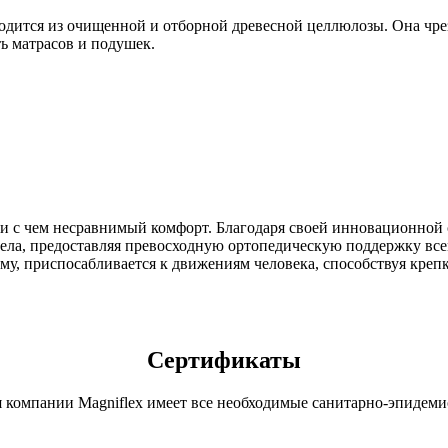
водится из очищенной и отборной древесной целлюлозы. Она чре
ь матрасов и подушек.
ни с чем несравнимый комфорт. Благодаря своей инновационной 
ла, предоставляя превосходную ортопедическую поддержку всем
у, приспосабливается к движениям человека, способствуя крепк
Сертификаты
 компании Magniflex имеет все необходимые санитарно-эпидем